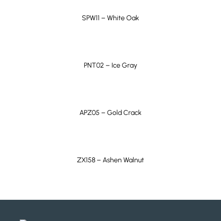
Garantie
10 ans
éliminer les taches persistantes. Dans certains cas,
SPW11 – White Oak
une solution à base d’alcool à friction et d’eau (70 %
Résistance aux
7000 Taber Cycles
ISO, 30 % H2O) peut être efficace. Privilégiez l’emploi
rayures
de chiffons doux ou d’éponges pour nettoyer le
vinyle.
Résistance au feu
Classe A – Classification au
PNT02 – Ice Gray
feu ASTM E84
APZ05 – Gold Crack
ZX158 – Ashen Walnut