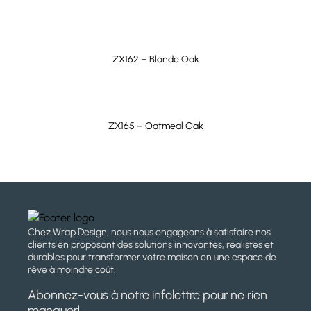
feu ASTM E84
ZX162 – Blonde Oak
ZX165 – Oatmeal Oak
Chez Wrap Design, nous nous engageons à satisfaire nos
clients en proposant des solutions innovantes, réalistes et
durables pour transformer votre maison en une espace de
rêve à moindre coût.
Abonnez-vous à notre infolettre pour ne rien
manquer!